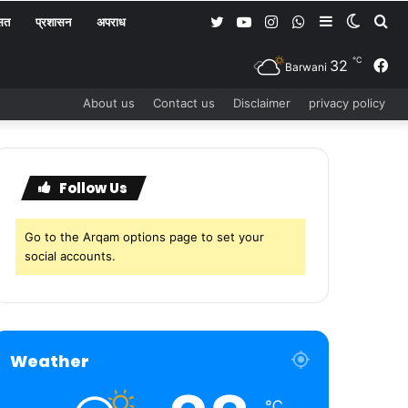
Twitter
YouTube
Instagram
WhatsApp
Sidebar
Switch
Se
सत
प्रशासन
अपराध
℃
skin
for
32
Fa
Barwani
About us
Contact us
Disclaimer
privacy policy
Follow Us
Go to the Arqam options page to set your
social accounts.
Weather
℃