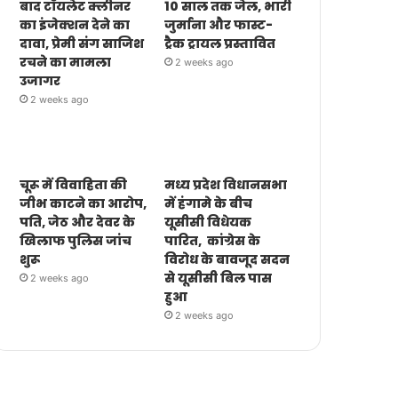
बाद टॉयलेट क्लीनर
10 साल तक जेल, भारी
का इंजेक्शन देने का
जुर्माना और फास्ट-
दावा, प्रेमी संग साजिश
ट्रैक ट्रायल प्रस्तावित
रचने का मामला
2 weeks ago
उजागर
2 weeks ago
चूरू में विवाहिता की
मध्य प्रदेश विधानसभा
जीभ काटने का आरोप,
में हंगामे के बीच
पति, जेठ और देवर के
यूसीसी विधेयक
खिलाफ पुलिस जांच
पारित, कांग्रेस के
शुरू
विरोध के बावजूद सदन
से यूसीसी बिल पास
2 weeks ago
हुआ
2 weeks ago