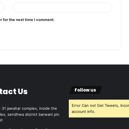
r for the next time I comment.
tact Us
Follow us
Error Can not Get Tweets, Inco
 31 jawahar complex, inside the
account info.
lex, sendhwa district barwani pin
MP