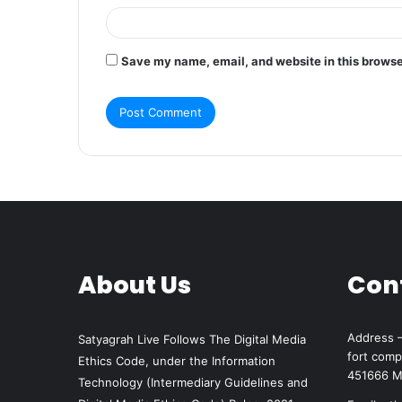
Save my name, email, and website in this browse
About Us
Con
Address –
Satyagrah Live Follows The Digital Media
fort comp
Ethics Code, under the Information
451666 
Technology (Intermediary Guidelines and