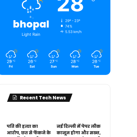
28
bhopal
29º - 23º
74%
5.53 km/h
Light Rain
29
26
27
28
26
℃
℃
℃
℃
℃
Fri
Sat
Sun
Mon
Tue
Recent Tech News
पति की हत्या का
नई दिल्ली में पेपर लीक
आरोप, छत से फेंकने के
कानून होगा और सख्त,