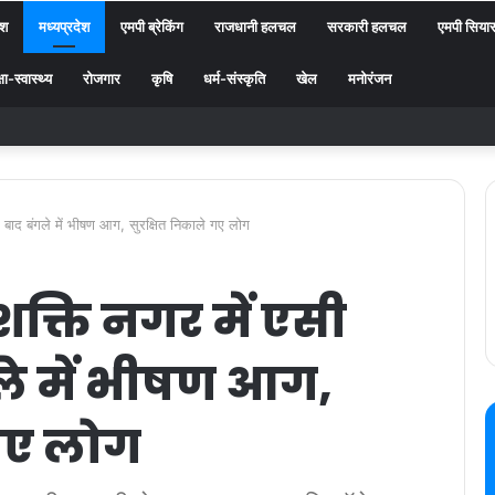
ेश
मध्यप्रदेश
एमपी ब्रेकिंग
राजधानी हलचल
सरकारी हलचल
एमपी सिया
्षा-स्वास्थ्य
रोजगार
कृषि
धर्म-संस्कृति
खेल
मनोरंजन
के बाद बंगले में भीषण आग, सुरक्षित निकाले गए लोग
शक्ति नगर में एसी
गले में भीषण आग,
 गए लोग