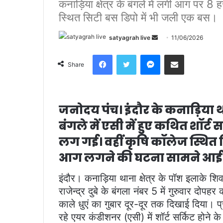
कनाड़िया क्षेत्र के बंगले में लगी आग पर 8
स्थित सिटी बस डिपो में भी जली एक बस।
satyagrah live
S
11/06/2026
e
Facebook
Twitter
Messenger
Share via Email
n
Share
d
a
n
जनोदय पंच।
इंदौर के कनाड़िया था
e
m
बंगले में एसी में हुए कथित शॉर्
a
लग गई। वहीं कृषि कॉलेज स्थित स
i
आग लगने की घटना सामने आई
l
इंदौर। कनाड़िया थाना क्षेत्र के पॉश इलाके शिव
राजेन्द्र दुबे के बंगला नंबर 5 में गुरुवार
काले धुएं का गुबार दूर-दूर तक दिखाई दिया। प
रहे एयर कंडीशनर (एसी) में शॉर्ट सर्किट होने क