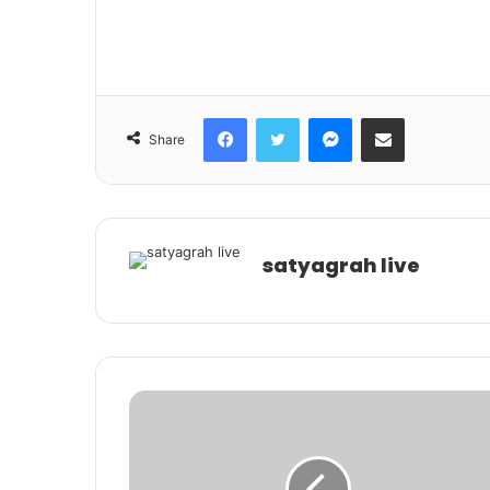
Facebook
Twitter
Messenger
Share via Email
Share
satyagrah live