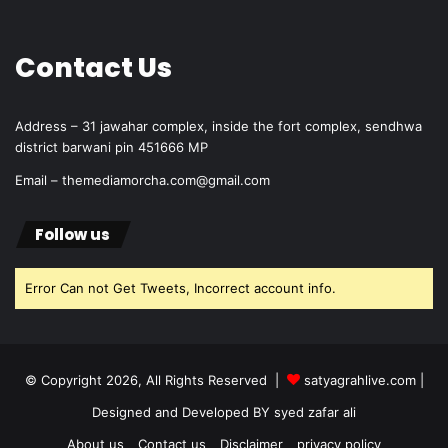
Contact Us
Address – 31 jawahar complex, inside the fort complex, sendhwa
district barwani pin 451666 MP
Email – themediamorcha.com@gmail.com
Follow us
Error Can not Get Tweets, Incorrect account info.
© Copyright 2026, All Rights Reserved |
satyagrahlive.com
|
Designed and Developed BY syed zafar ali
About us
Contact us
Disclaimer
privacy policy