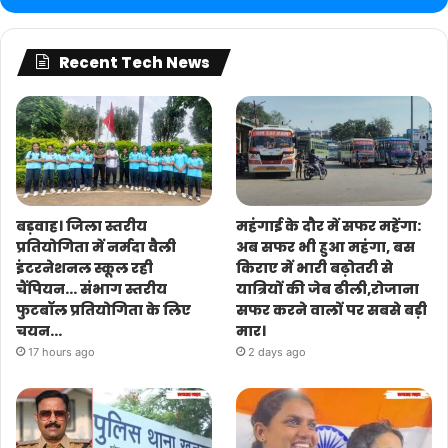
Recent Tech News
बड़वाह। जिला स्तरीय
महंगाई के दौर में सफर महेंगा:
प्रतियोगिता में नर्मदा वैली
अब सफर भी हुआ महंगा, बस
इंटरनेशनल स्कूल रही
किराए में भारी बढ़ोतरी से
चैंपियन… संभाग स्तरीय
यात्रियों की जेब ढीली,रोजाना
फुटबॉल प्रतियोगिता के लिए
सफर करने वालों पर सबसे बड़ी
चयन…
मार।
17 hours ago
2 days ago