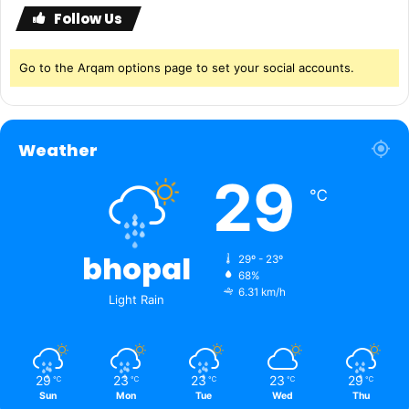
Follow Us
Go to the Arqam options page to set your social accounts.
Weather
29
℃
bhopal
29º - 23º
68%
6.31 km/h
Light Rain
29
23
23
23
29
℃
℃
℃
℃
℃
Sun
Mon
Tue
Wed
Thu