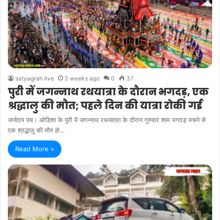
satyagrah live
3 weeks ago
0
37
पुरी में जगन्नाथ रथयात्रा के दौरान भगदड़, एक
श्रद्धालु की मौत; पहले दिन की यात्रा रोकी गई
जनोदय पंच। ओडिशा के पुरी में जगन्नाथ रथयात्रा के दौरान गुरुवार शाम भगदड़ मचने से
एक श्रद्धालु की मौत हो…
Read More »