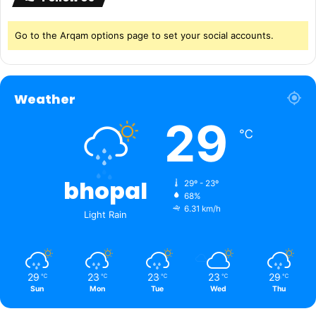
Go to the Arqam options page to set your social accounts.
Weather
29
℃
bhopal
29º - 23º
68%
6.31 km/h
Light Rain
29
23
23
23
29
℃
℃
℃
℃
℃
Sun
Mon
Tue
Wed
Thu