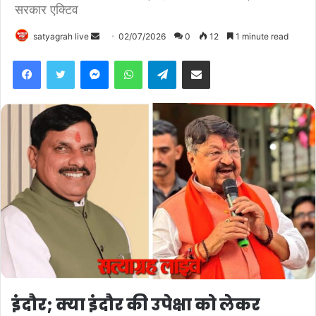
सरकार एक्टिव
satyagrah live
S
02/07/2026
0
12
1 minute read
e
Facebook
Twitter
Messenger
WhatsApp
Telegram
Share via Email
n
d
a
n
e
m
a
i
l
इंदौर; क्या इंदौर की उपेक्षा को लेकर