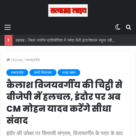
Menu
Switc
S
skin
fo
बड़वाह। जिला स्तरीय प्रतियोगिता में नर्मदा वैली इंटरनेशनल स्कूल रही चैंपियन… संभाग स्तरीय फुटबॉल प्रतियोगिता के लिए चयन…
Home
/
मध्यप्रदेश
मध्यप्रदेश
एमपी सियासत
ताज़ा खबर
कैलाश विजयवर्गीय की चिट्ठी से
बीजेपी में हलचल, इंदौर पर अब
CM मोहन यादव करेंगे सीधा
संवाद
इंदौर की उपेक्षा पर सियासी संग्राम, विजयवर्गीय के पत्र के बाद