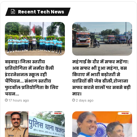
Recent Tech News
बड़वाह। जिला स्तरीय
महंगाई के दौर में सफर महेंगा:
प्रतियोगिता में नर्मदा वैली
अब सफर भी हुआ महंगा, बस
इंटरनेशनल स्कूल रही
किराए में भारी बढ़ोतरी से
चैंपियन… संभाग स्तरीय
यात्रियों की जेब ढीली,रोजाना
फुटबॉल प्रतियोगिता के लिए
सफर करने वालों पर सबसे बड़ी
चयन…
मार।
17 hours ago
2 days ago