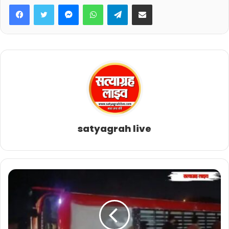
Facebook
Twitter
Messenger
WhatsApp
Telegram
Share via Email
मिलने का उल्लेख किया है। जैसे ही यह पत्र सार्वजनिक
चर्चा में आया, मुख्यमंत्री कार्यालय ने तेजी से सक्रियता
दिखाई।
अब 3 जुलाई को इंदौर में “उम्मीदों का शहर इंदौर” विषय पर
जनसंवाद कार्यक्रम आयोजित किया जाएगा। इस कार्यक्रम
में मुख्यमंत्री डॉ. मोहन यादव शहर के विकास कार्यों को
लेकर कैबिनेट मंत्री कैलाश विजयवर्गीय, सभी विधायकों और
अन्य जनप्रतिनिधियों से सीधे संवाद करेंगे। कार्यक्रम का
satyagrah live
आयोजन ब्रिलिएंट कन्वेंशन सेंटर में किया जा रहा है और
इसकी जिम्मेदारी सांसद शंकर लालवानी को सौंपी गई है।
इधर, कांग्रेस नेता सज्जन सिंह वर्मा ने इस पूरे घटनाक्रम
पर तीखी प्रतिक्रिया दी है। उनका दावा है कि संभावित
मंत्रिमंडल विस्तार की चर्चाओं के बीच कैलाश विजयवर्गीय ने
अपनी राजनीतिक स्थिति को लेकर यह पत्र लिखा है। वर्मा
ने विजयवर्गीय के पुराने बयानों का हवाला देते हुए उन पर