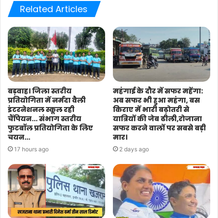
Related Articles
बड़वाह। जिला स्तरीय
महंगाई के दौर में सफर महेंगा:
प्रतियोगिता में नर्मदा वैली
अब सफर भी हुआ महंगा, बस
इंटरनेशनल स्कूल रही
किराए में भारी बढ़ोतरी से
चैंपियन… संभाग स्तरीय
यात्रियों की जेब ढीली,रोजाना
फुटबॉल प्रतियोगिता के लिए
सफर करने वालों पर सबसे बड़ी
चयन…
मार।
17 hours ago
2 days ago