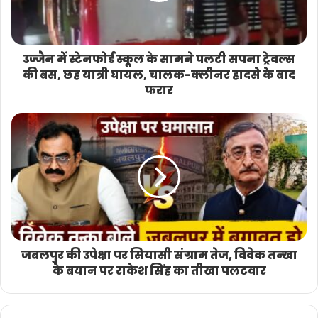
व्यंग्य भी किया और कई राजनीतिक टिप्पणियां कीं।
अब सबकी नजर 3 जुलाई के जनसंवाद कार्यक्रम पर है,
उज्जैन में स्टेनफोर्ड स्कूल के सामने पलटी सपना ट्रेवल्स
जहां यह साफ हो सकेगा कि इंदौर के विकास को लेकर उठे
की बस, छह यात्री घायल, चालक-क्लीनर हादसे के बाद
सवालों का सरकार किस तरह जवाब देती है।
फरार
जबलपुर की उपेक्षा पर सियासी संग्राम तेज, विवेक तन्खा
के बयान पर राकेश सिंह का तीखा पलटवार