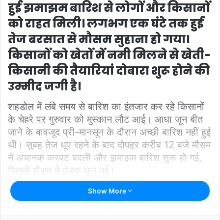
हुई झमाझम बारिश से लोगों और किसानों
को राहत मिली। लगभग एक घंटे तक हुई
तेज बरसात से मौसम सुहाना हो गया।
किसानों को खेतों में नमी मिलने से खेती-
किसानी की तैयारियां दोबारा शुरू होने की
उम्मीद जगी है।
शहडोल में लंबे समय से बारिश का इंतजार कर रहे किसानों
के चेहरे पर गुरुवार को मुस्कान लौट आई। आधा जून बीत
जाने के बावजूद प्री-मानसून के दौरान अच्छी बारिश नहीं हुई
थी। सुबह तेज धूप रहने के बाद दोपहर करीब 12 बजे मौसम
ने अचानक करवट बदली और झमाझम बारिश शुरू हो गई,
जिससे मौसम में ठंडक घुल गई।
Show More
बारिश से गर्मी से मिली राहत
अचानक हुई बारिश के कारण लोगों को काम पर निकलने में