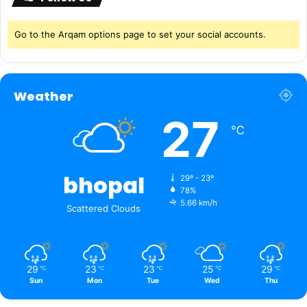
Go to the Arqam options page to set your social accounts.
Weather
27
℃
bhopal
29º - 23º
78%
5.66 km/h
Scattered Clouds
29
23
23
25
29
℃
℃
℃
℃
℃
Sun
Mon
Tue
Wed
Thu