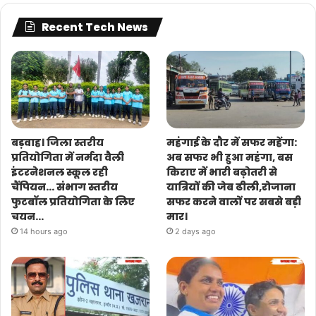
Recent Tech News
बड़वाह। जिला स्तरीय
महंगाई के दौर में सफर महेंगा:
प्रतियोगिता में नर्मदा वैली
अब सफर भी हुआ महंगा, बस
इंटरनेशनल स्कूल रही
किराए में भारी बढ़ोतरी से
चैंपियन… संभाग स्तरीय
यात्रियों की जेब ढीली,रोजाना
फुटबॉल प्रतियोगिता के लिए
सफर करने वालों पर सबसे बड़ी
चयन…
मार।
14 hours ago
2 days ago