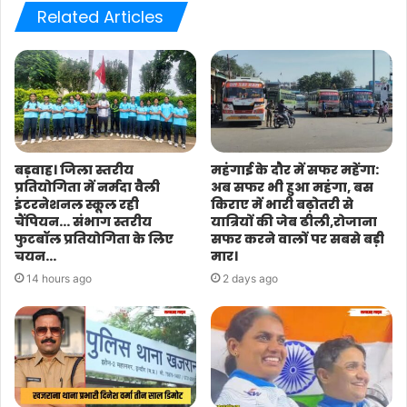
Related Articles
बड़वाह। जिला स्तरीय
महंगाई के दौर में सफर महेंगा:
प्रतियोगिता में नर्मदा वैली
अब सफर भी हुआ महंगा, बस
इंटरनेशनल स्कूल रही
किराए में भारी बढ़ोतरी से
चैंपियन… संभाग स्तरीय
यात्रियों की जेब ढीली,रोजाना
फुटबॉल प्रतियोगिता के लिए
सफर करने वालों पर सबसे बड़ी
चयन…
मार।
14 hours ago
2 days ago