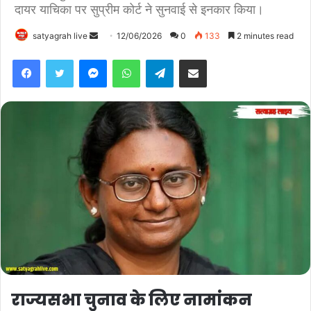
दायर याचिका पर सुप्रीम कोर्ट ने सुनवाई से इनकार किया।
satyagrah live
S
12/06/2026
0
133
2 minutes read
e
Facebook
Twitter
Messenger
WhatsApp
Telegram
Share via Email
n
d
a
n
e
m
a
i
l
राज्यसभा चुनाव के लिए नामांकन