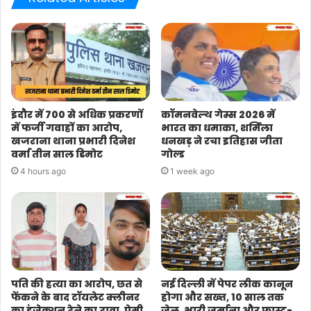
इंदौर में 700 से अधिक प्रकरणों
कॉमनवेल्थ गेम्स 2026 में
में फर्जी गवाहों का आरोप,
भारत का धमाका, शर्मिला
खजराना थाना प्रभारी दिनेश
धनखड़ ने रचा इतिहास जीता
वर्मा तीन साल डिमोट
गोल्ड
4 hours ago
1 week ago
पति की हत्या का आरोप, छत से
नई दिल्ली में पेपर लीक कानून
फेंकने के बाद टॉयलेट क्लीनर
होगा और सख्त, 10 साल तक
का इंजेक्शन देने का दावा, प्रेमी
जेल, भारी जुर्माना और फास्ट-