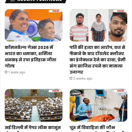
कॉमनवेल्थ गेम्स 2026 में
पति की हत्या का आरोप, छत से
भारत का धमाका, शर्मिला
फेंकने के बाद टॉयलेट क्लीनर
धनखड़ ने रचा इतिहास जीता
का इंजेक्शन देने का दावा, प्रेमी
गोल्ड
संग साजिश रचने का मामला
उजागर
1 week ago
2 weeks ago
नई दिल्ली में पेपर लीक कानून
चूरू में विवाहिता की जीभ