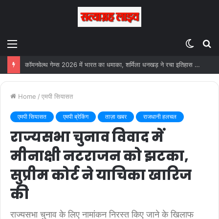
Menu
Switc
S
skin
fo
कॉमनवेल्थ गेम्स 2026 में भारत का धमाका, शर्मिला धनखड़ ने रचा इतिहास जीता गोल्ड
Home
/
एमपी सियासत
एमपी सियासत
एमपी ब्रेकिंग
ताज़ा खबर
राजधानी हलचल
राज्यसभा चुनाव विवाद में
मीनाक्षी नटराजन को झटका,
सुप्रीम कोर्ट ने याचिका खारिज
की
राज्यसभा चुनाव के लिए नामांकन निरस्त किए जाने के खिलाफ