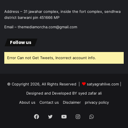
Address – 31 jawahar complex, inside the fort complex, sendhwa
district barwani pin 451666 MP
Email – themediamorcha.com@gmail.com
Follow us
Error Can not Get Tweets, Incorrect account info.
© Copyright 2026, All Rights Reserved |
satyagrahlive.com
|
Designed and Developed BY syed zafar ali
About us
Contact us
Disclaimer
privacy policy
Facebook
Twitter
YouTube
Instagram
WhatsApp