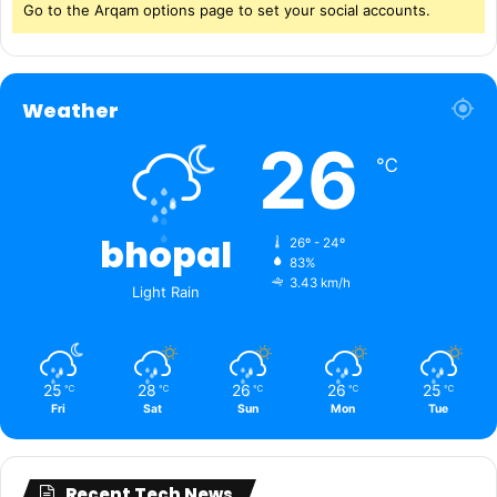
Go to the Arqam options page to set your social accounts.
Weather
26
℃
bhopal
26º - 24º
83%
3.43 km/h
Light Rain
25
28
26
26
25
℃
℃
℃
℃
℃
Fri
Sat
Sun
Mon
Tue
Recent Tech News