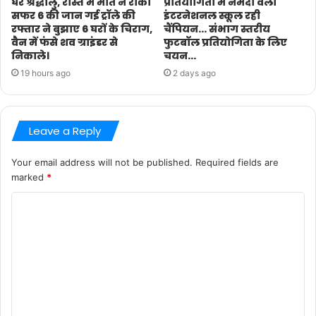
घर श्रद्धालु, रास्ते में मौत ने रोका
प्रतियोगिता में नर्मदा वैली
सफर 6 की जान गई ट्रॉले की
इंटरनेशनल स्कूल रही
रफ्तार ने बुझाए 6 घरों के चिराग,
चैंपियन… संभाग स्तरीय
वैन में फंसे शव ग्राइंडर से
फुटबॉल प्रतियोगिता के लिए
निकाले।
चयन…
19 hours ago
2 days ago
Leave a Reply
Your email address will not be published.
Required fields are
marked
*