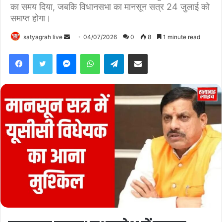
का समय दिया, जबकि विधानसभा का मानसून सत्र 24 जुलाई को
समाप्त होगा।
satyagrah live
S
04/07/2026
0
8
1 minute read
e
Facebook
Twitter
Messenger
WhatsApp
Telegram
Share via Email
n
d
a
n
e
m
a
i
l