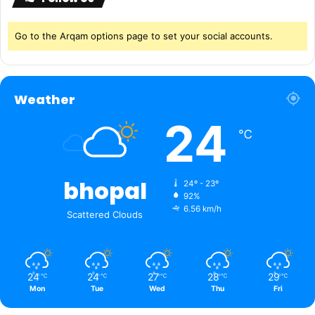
Go to the Arqam options page to set your social accounts.
Weather
24
℃
bhopal
24º - 23º
92%
6.56 km/h
Scattered Clouds
24
24
27
28
29
℃
℃
℃
℃
℃
Mon
Tue
Wed
Thu
Fri